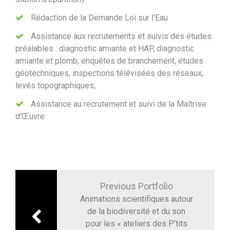
Rédaction de la Demande Loi sur l'Eau
Assistance aux recrutements et suivis des études
préalables : diagnostic amiante et HAP, diagnostic
amiante et plomb, enquêtes de branchement, études
géotechniques, inspections télévisées des réseaux,
levés topographiques,
Assistance au recrutement et suivi de la Maîtrise
d'Œuvre
Navigation
de
Previous Portfolio
l’article
Animations scientifiques autour
de la biodiversité et du son
pour les « ateliers des P’tits